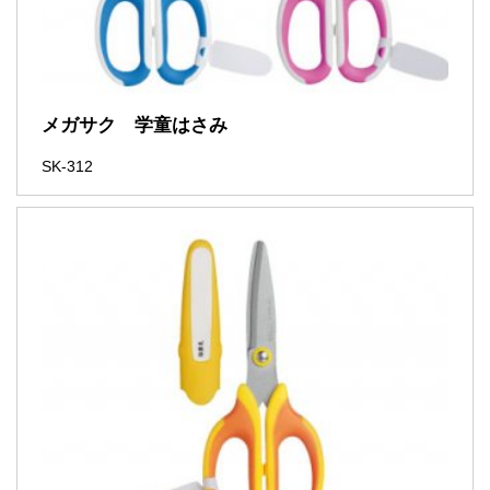
メガサク 学童はさみ
SK-312