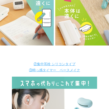
②集中耳栓 シリコンタイプ
③時っ感タイマー ペースメイク