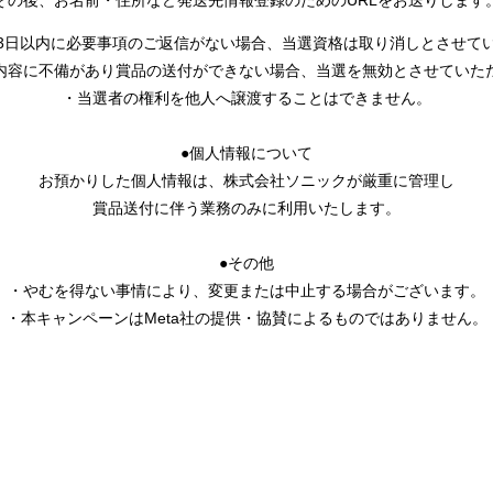
その後、お名前・住所など発送先情報登録のためのURLをお送りします
3日以内に必要事項のご返信がない場合、当選資格は取り消しとさせて
内容に不備があり賞品の送付ができない場合、当選を無効とさせていた
・当選者の権利を他人へ譲渡することはできません。
●個人情報について
お預かりした個人情報は、株式会社ソニックが厳重に管理し
賞品送付に伴う業務のみに利用いたします。
●その他
・やむを得ない事情により、変更または中止する場合がございます。
・本キャンペーンはMeta社の提供・協賛によるものではありません。