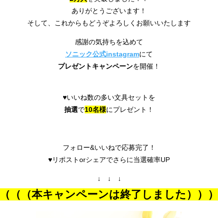
ありがとうございます！
そして、これからもどうぞよろしくお願いいたします
感謝の気持ちを込めて
ソニック公式instagram
にて
プレゼントキャンペーン
を開催！
♥いいね数の多い文具セットを
抽選
で
10名様
にプレゼント！
フォロー&いいねで応募完了！
♥リポストorシェアでさらに当選確率UP
↓ ↓ ↓
（（（本キャンペーンは終了しました））