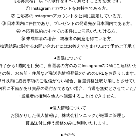
【応募資格】 以下の条件をすべて満たすことが必要です。
① Instagramアカウントをお持ちである方。
② ご応募のInstagramアカウントを公開に設定している方。
③ 日本国内に在住であり、プレゼントの発送先が日本国内である方。
④ 本応募規約のすべての条件にご同意いただける方。
⑤ 未成年者の場合、親権者の同意を得ている方。
抽選結果に関するお問い合わせにはお答えできませんので予めご了承く
●当選について
終了から1週間を目安に、当選者の方のみにInstagramのDMにご連絡い
その後、お名前・住所など発送先情報登録のためのURLをお送りします
3日以内に必要事項のご返信がない場合、当選資格は取り消しとさせて
内容に不備があり賞品の送付ができない場合、当選を無効とさせていた
・当選者の権利を他人へ譲渡することはできません。
●個人情報について
お預かりした個人情報は、株式会社ソニックが厳重に管理し
賞品送付に伴う業務のみに利用いたします。
●その他