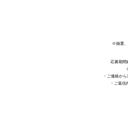
※抽選、
応募期間
・ご連絡から
・ご返信