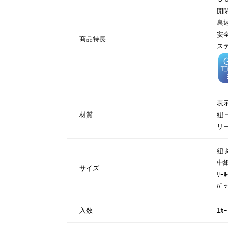
開
裏
安
商品特長
ス
表
材質
紐
リ
紐:
中紙
サイズ
ﾘｰ
ﾊﾟ
入数
1ｶ