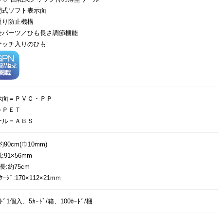
閉式ソフト表示面
返り防止機構
全パーツ／ひも長さ調節機能
テッチ入りのひも
示面＝ＰＶＣ・ＰＰ
＝ＰＥＴ
ール＝ＡＢＳ
約90cm(巾10mm)
:91×56mm
ﾙ長:約75cm
ｯｹｰｼﾞ:170×112×21mm
ｰﾄﾞ1個入、5ｶｰﾄﾞ/箱、100ｶｰﾄﾞ/梱