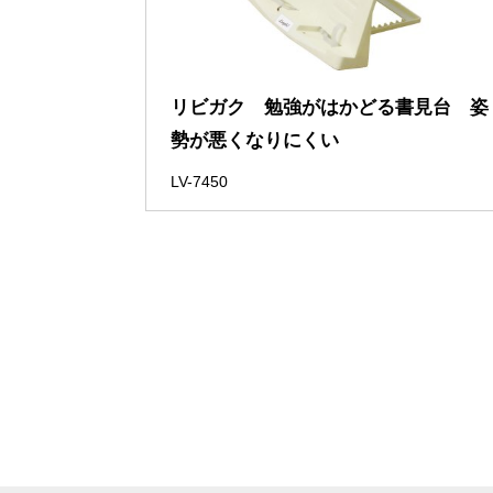
リビガク 勉強がはかどる書見台 姿
勢が悪くなりにくい
LV-7450