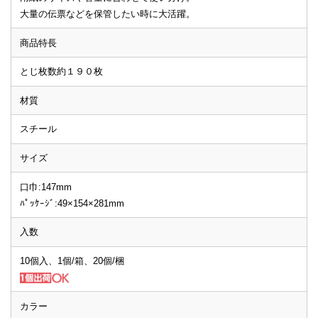
大量の伝票などを保管したい時に大活躍。
商品特長
とじ枚数約１９０枚
材質
スチール
サイズ
口巾:147mm
ﾊﾟｯｹｰｼﾞ:49×154×281mm
入数
10個入、1個/箱、20個/梱
カラー