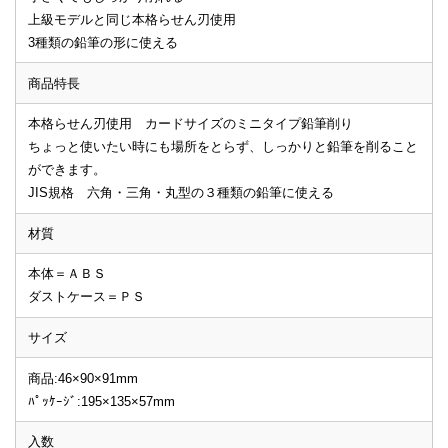
上級モデルと同じ本格らせん刃使用
3種類の鉛筆の形に使える
商品特長
本格らせん刃使用 カードサイズのミニタイプ鉛筆削り
ちょっと使いたい時にも場所をとらず、しっかりと鉛筆を削ること
ができます。
JIS規格 六角・三角・丸型の３種類の鉛筆に使える
材質
本体＝ＡＢＳ
ダストケース＝ＰＳ
サイズ
商品:46×90×91mm
ﾊﾟｯｹｰｼﾞ:195×135×57mm
入数