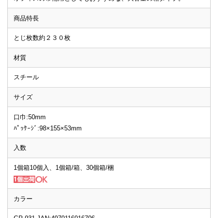
商品特長
とじ枚数約２３０枚
材質
スチール
サイズ
口巾:50mm
ﾊﾟｯｹｰｼﾞ:98×155×53mm
入数
1個箱10個入、1個箱/箱、30個箱/梱
カラー