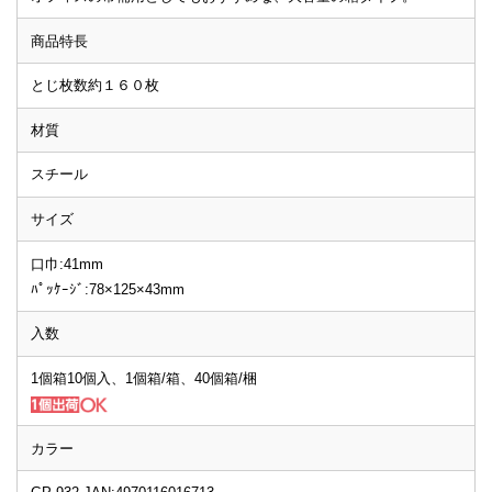
商品特長
とじ枚数約１６０枚
材質
スチール
サイズ
口巾:41mm
ﾊﾟｯｹｰｼﾞ:78×125×43mm
入数
1個箱10個入、1個箱/箱、40個箱/梱
カラー