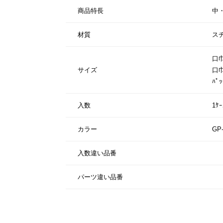
商品特長
中
材質
ス
口巾
サイズ
口巾
ﾊﾟ
入数
1ｹ
カラー
GP-
入数違い品番
パーツ違い品番