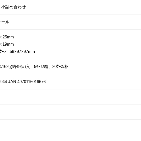
・小詰め合わせ
チール
:25mm
:19mm
ｯｹｰｼﾞ:59×97×97mm
ｰｽ162g(約48個)入、5ｹｰｽ/箱、20ｹｰｽ/梱
944 JAN:4970116016676