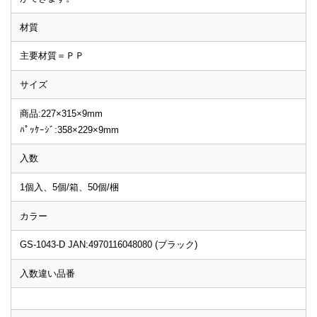
材質
主要材質＝ＰＰ
サイズ
商品:227×315×9mm
ﾊﾟｯｹｰｼﾞ:358×229×9mm
入数
1個入、5個/箱、50個/梱
カラー
GS-1043-D JAN:4970116048080 (ブラック)
入数違い品番