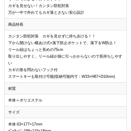
カギを見せない！カンタン防犯対策
万が一中で外れてもカギ落とさない安心設計
商品特長
カンタン防犯対策 カギを見せずに持ち歩ける！！
下から開けない横あけ式×落下防止ポケットで、落下をW防止！
リール紐はちょっと長めの75cm
取り出しやすく、リール紐が袋に引っかからないので長持ちしやす
い
カギの形を問わないフック付
スマートキーも取付け可能(収納可能内寸：W33×H87×D10mm)
材質
本体＝ポリエステル
サイズ
本体:63×177×17mm
ﾊﾟｯｹｰｼﾞ:188×119×18mm