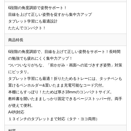
6段階の角度調節で姿勢サポート！
目線を上げて正しい姿勢を促すから集中力アップ
タブレット学習にも最適設計
たたんでコンパクト！
商品特長
6段階の角度調節で、目線を上げて正しい姿勢をサポート！長時間
の勉強でも疲れにくく集中力アップ！
ついついなりがちな、「前かがみ・画面への近づきすぎ姿勢」対策
にピッタリ。
タブレット学習にも最適！折りたためるトレーには、タッチペンも
置けるペンホルダー&置いたまま充電可能なコード穴付。
本棚にもすっぽり！たためば厚さ18mmのコンパクトサイズ。
教科書を開いたまましっかり固定できるページストッパー付。両手
が使えて便利。
A4判対応
１３インチのタブレットまで対応（タテ・ヨコ両用）
材質