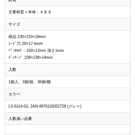
主要材質＝本体：ＡＢＳ
サイズ
商品:230×210×18mm
ｺｰﾄﾞ穴:20×17.6mm
ﾍﾟﾝﾎﾙﾀﾞｰ:150×12mm 深さ1mm
ﾊﾟｯｹｰｼﾞ:238×238×24mm
入数
1個入、3個/箱、36個/梱
カラー
LS-6114-GL JAN:4970116052728 (グレー)
入数違い品番