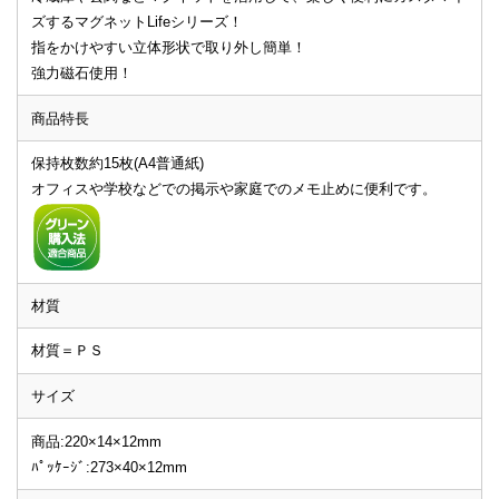
ズするマグネットLifeシリーズ！
指をかけやすい立体形状で取り外し簡単！
強力磁石使用！
商品特長
保持枚数約15枚(A4普通紙)
オフィスや学校などでの掲示や家庭でのメモ止めに便利です。
材質
材質＝ＰＳ
サイズ
商品:220×14×12mm
ﾊﾟｯｹｰｼﾞ:273×40×12mm