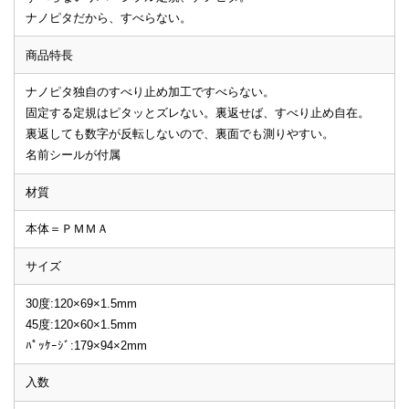
ナノピタだから、すべらない。
商品特長
ナノピタ独自のすべり止め加工ですべらない。
固定する定規はピタッとズレない。裏返せば、すべり止め自在。
裏返しても数字が反転しないので、裏面でも測りやすい。
名前シールが付属
材質
本体＝ＰＭＭＡ
サイズ
30度:120×69×1.5mm
45度:120×60×1.5mm
ﾊﾟｯｹｰｼﾞ:179×94×2mm
入数