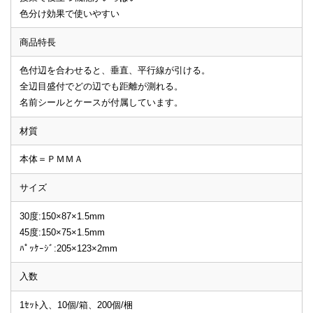
色分け効果で使いやすい
商品特長
色付辺を合わせると、垂直、平行線が引ける。
全辺目盛付でどの辺でも距離が測れる。
名前シールとケースが付属しています。
材質
本体＝ＰＭＭＡ
サイズ
30度:150×87×1.5mm
45度:150×75×1.5mm
ﾊﾟｯｹｰｼﾞ:205×123×2mm
入数
1ｾｯﾄ入、10個/箱、200個/梱