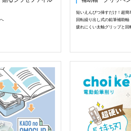
短いえんぴつ挿すだけ！超簡
へ
回転繰り出し式の鉛筆補助軸
疲れにくい太軸グリップと回