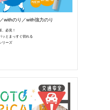
／withのり／with強力のり
派、必見！
パッとまっすぐ切れる
シリーズ