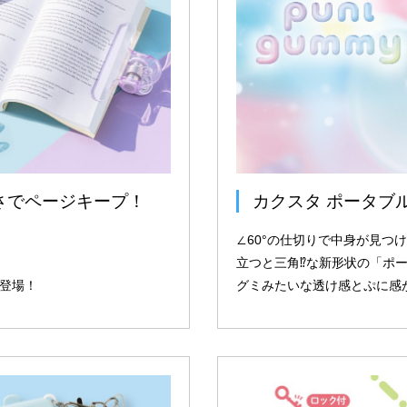
さでページキープ！
カクスタ ポータブ
∠60°の仕切りで中身が見つ
立つと三角⁉な新形状の「ポ
新登場！
グミみたいな透け感とぷに感