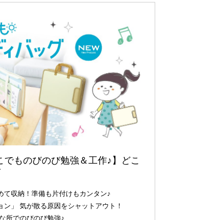
どこでものびのび勉強＆工作♪】どこ
グ
めて収納！準備も片付けもカンタン♪
ョン」 気が散る原因をシャットアウト！
な所でのびのび勉強♪