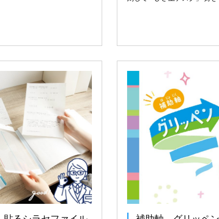
】貼るシラセファイル
補助軸 グリッペ