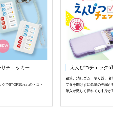
かりチェッカー
えんぴつチェックα
鉛筆、消しゴム、削り器、名
クでSTOP忘れもの・コト
フタを開けずに鉛筆の先端が
筆入が激しく揺れても中身が