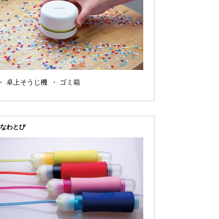
卓上そうじ機
ゴミ箱
なわとび