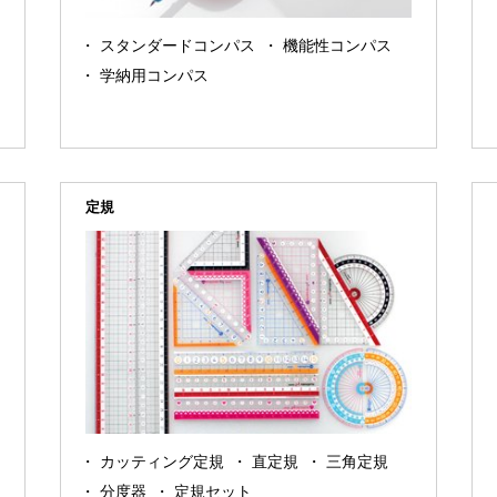
スタンダードコンパス
機能性コンパス
学納用コンパス
定規
カッティング定規
直定規
三角定規
分度器
定規セット