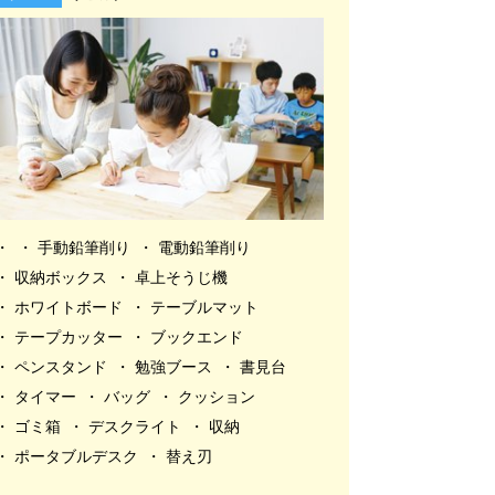
手動鉛筆削り
電動鉛筆削り
収納ボックス
卓上そうじ機
ホワイトボード
テーブルマット
テープカッター
ブックエンド
ペンスタンド
勉強ブース
書見台
タイマー
バッグ
クッション
ゴミ箱
デスクライト
収納
ポータブルデスク
替え刃