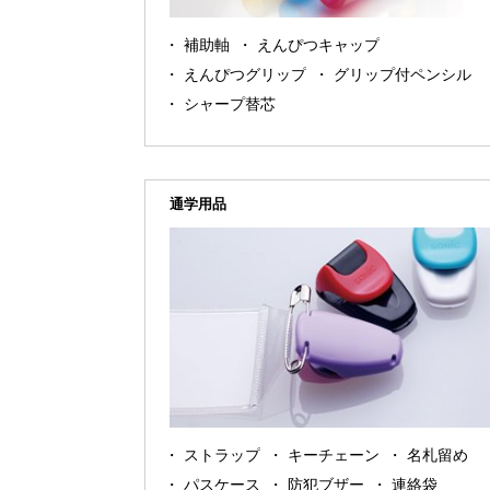
補助軸
えんぴつキャップ
えんぴつグリップ
グリップ付ペンシル
シャープ替芯
通学用品
ストラップ
キーチェーン
名札留め
パスケース
防犯ブザー
連絡袋